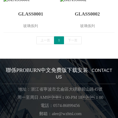
GLASS0001
GLASS0002
玻璃係列
玻璃係列
上一页
1
下一页
聯係PROBURN中文免费版下载安装
CONTACT
US
地址：浙江省寧波市北侖區大碶廟前山路45號
周一至周日 AM9：00-PM 18：00
電話：0574-86899456
郵箱：alee@wzhtsl.com