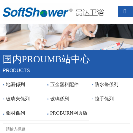

国内PROUMB站中心
PRODUCTS
地漏係列
五金塑料配件
防水條係列



玻璃夾係列
玻璃係列
拉手係列



鋁材係列
PROBURN网页版


直接进入房成品