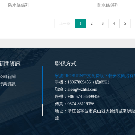
防水條係列
防水條係列
上一页
1
2
3
4
5
新聞資訊
聯係方式
寧波PROBURN中文免费版下载安装衛浴有
公司新聞
手機：18967809456（總經理）
行業資訊
郵箱：
alee@wzhtsl.com
座機：+86-574-86899456
傳真：0574-86119356
地址：浙江省寧波市象山縣大徐鎮城東I
穀