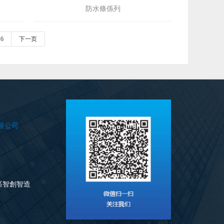
防水條係列
6
下一页
限公司
業區智創智造