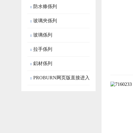
防水條係列

玻璃夾係列

玻璃係列

拉手係列

鋁材係列

PROBURN网页版直接进入

房成品