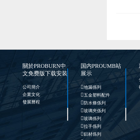
關於PROBURN中
国内PROUMB站
文免费版下载安装
展示

公司簡介
地漏係列
企業文化

五金塑料配件
發展曆程

防水條係列

玻璃夾係列

玻璃係列

拉手係列

鋁材係列