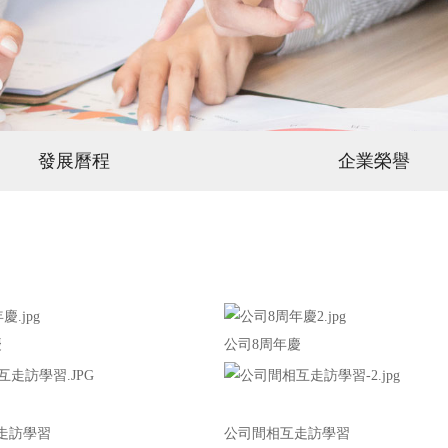
發展曆程
企業榮譽
慶
公司8周年慶
走訪學習
公司間相互走訪學習