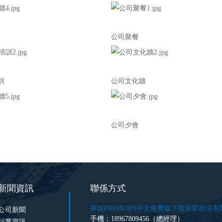
公司聚餐
訓
公司文化牆
公司夕會
新聞資訊
聯係方式
寧波PROBURN中文免费版下载安装衛浴有
公司新聞
手機：18967809456（總經理）
行業資訊